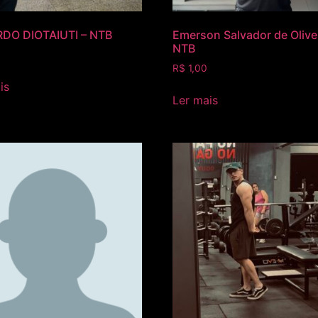
DO DIOTAIUTI – NTB
Emerson Salvador de Olivei
NTB
R$
1,00
is
Ler mais