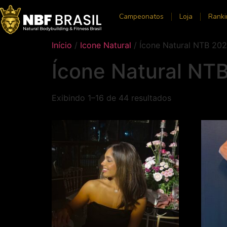
Campeonatos
Loja
Ranki
Início
/
Icone Natural
/ Ícone Natural NTB 20
Ícone Natural NT
Exibindo 1–16 de 44 resultados