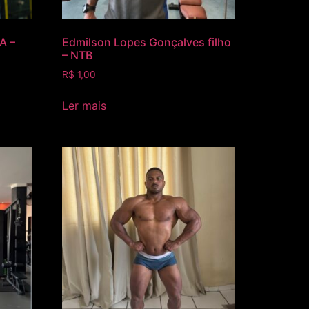
A –
Edmilson Lopes Gonçalves filho
– NTB
R$
1,00
Ler mais