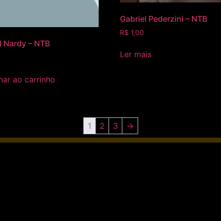
Gabriel Pederzini – NTB
R$
1,00
l Nardy – NTB
Ler mais
nar ao carrinho
1
2
3
→