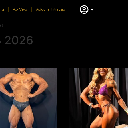
ng
Ao Vivo
Adquirir Filiação
26
B 2026