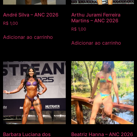
André Silva – ANC 2026
Arthu Jurami Ferreira
Martins – ANC 2026
R$
1,00
R$
1,00
Adicionar ao carrinho
Adicionar ao carrinho
Barbara Luciana dos
Beatriz Hanna – ANC 2026