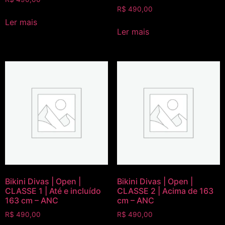
R$
490,00
Ler mais
Ler mais
Bikini Divas | Open |
Bikini Divas | Open |
CLASSE 1 | Até e incluído
CLASSE 2 | Acima de 163
163 cm – ANC
cm – ANC
R$
490,00
R$
490,00