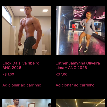
Erick Da silva ribeiro –
Esther Jamynna Oliveira
ANC 2026
Lima – ANC 2026
R$
1,00
R$
1,00
Adicionar ao carrinho
Adicionar ao carrinho