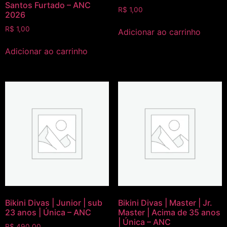
Santos Furtado – ANC
R$
1,00
2026
R$
1,00
Adicionar ao carrinho
Adicionar ao carrinho
Bikini Divas | Junior | sub
Bikini Divas | Master | Jr.
23 anos | Única – ANC
Master | Acima de 35 anos
| Única – ANC
R$
490,00