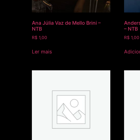
Ana Júlia Vaz de Mello Brini –
Ander
NTB
– NTB
R$
1,00
R$
1,00
Ler mais
Adicio