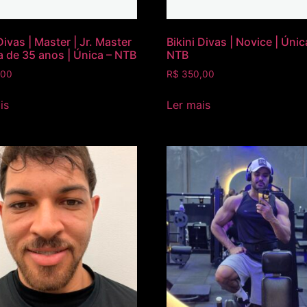
Divas | Master | Jr. Master
Bikini Divas | Novice | Únic
a de 35 anos | Única – NTB
NTB
,00
R$
350,00
is
Ler mais