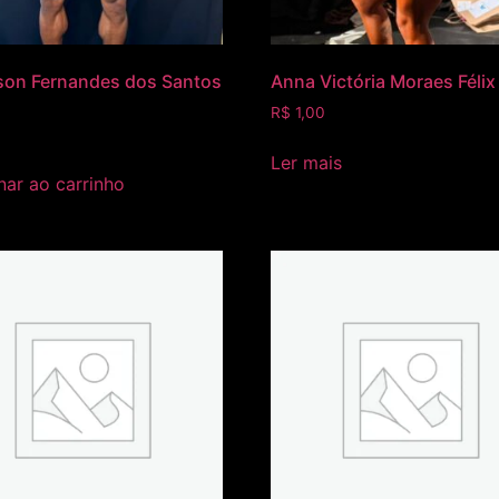
son Fernandes dos Santos
Anna Victória Moraes Félix
R$
1,00
Ler mais
nar ao carrinho