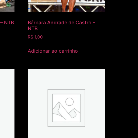
 – NTB
Bárbara Andrade de Castro –
NTB
R$
1,00
Adicionar ao carrinho