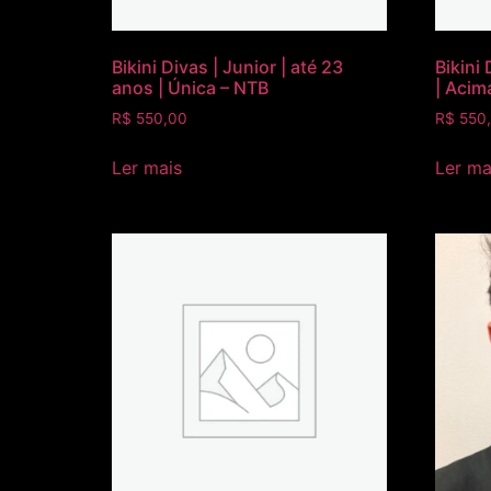
Bikini Divas | Junior | até 23
Bikini 
anos | Única – NTB
| Acim
R$
550,00
R$
550
Ler mais
Ler ma