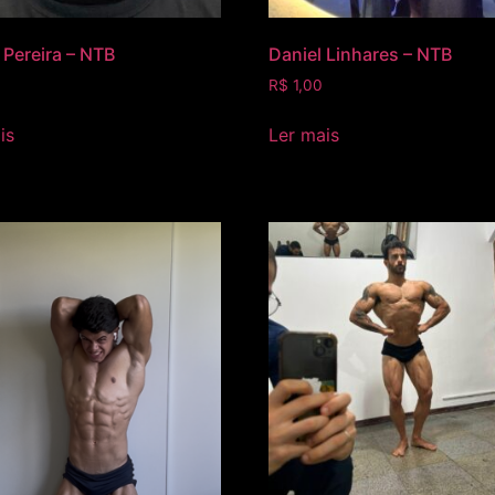
 Pereira – NTB
Daniel Linhares – NTB
R$
1,00
is
Ler mais