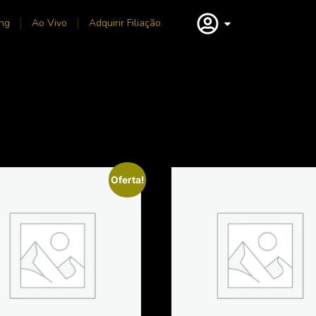
ng
Ao Vivo
Adquirir Filiação
Oferta!