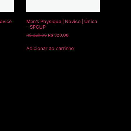
Novice
Men’s Physique | Novice | Única
– SPCUP
R$
320,00
R$
320,00
Adicionar ao carrinho