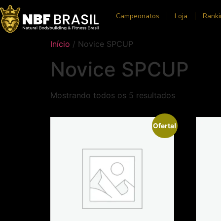
Campeonatos
Loja
Ranki
Início
/ Novice SPCUP
Novice SPCUP
Mostrando todos os 5 resultados
Oferta!