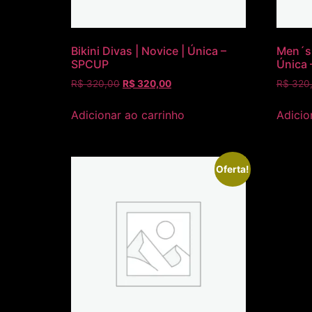
Bikini Divas | Novice | Única –
Men´s 
SPCUP
Única
R$
320,00
R$
320,00
R$
320
Adicionar ao carrinho
Adicio
Oferta!