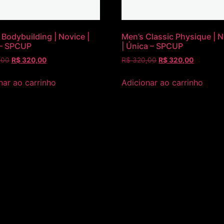
Bodybuilding | Novice |
Men’s Classic Physique | 
 – SPCUP
| Única – SPCUP
,00
R$
320,00
R$
320,00
R$
320,00
nar ao carrinho
Adicionar ao carrinho