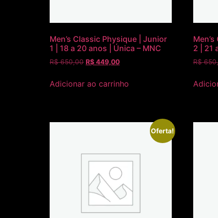
Men’s Classic Physique | Junior
Men’s 
1 | 18 a 20 anos | Única – MNC
2 | 21
R$
650,00
R$
449,00
R$
650
Adicionar ao carrinho
Adicio
Oferta!