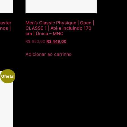
Master
Men’s Classic Physique | Open |
anos |
CLASSE 1 | Até e incluindo 170
cm | Única – MNC
R$
650,00
R$
449,00
Adicionar ao carrinho
Oferta!