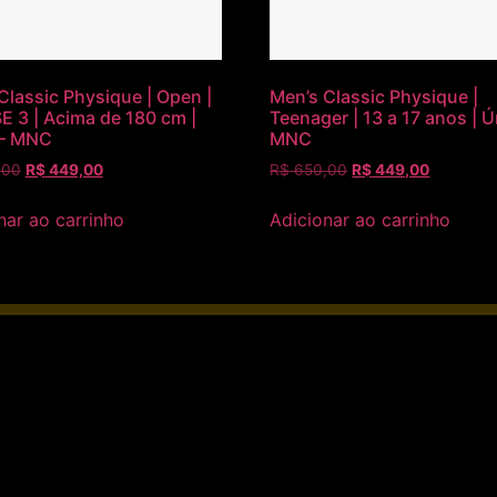
Classic Physique | Open |
Men’s Classic Physique |
 3 | Acima de 180 cm |
Teenager | 13 a 17 anos | Ú
 – MNC
MNC
,00
R$
449,00
R$
650,00
R$
449,00
nar ao carrinho
Adicionar ao carrinho