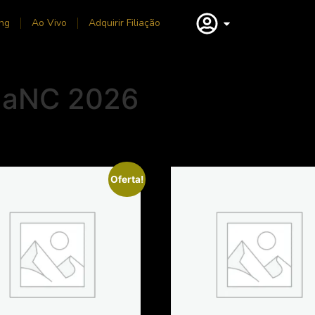
ng
Ao Vivo
Adquirir Filiação
gaNC 2026
Oferta!