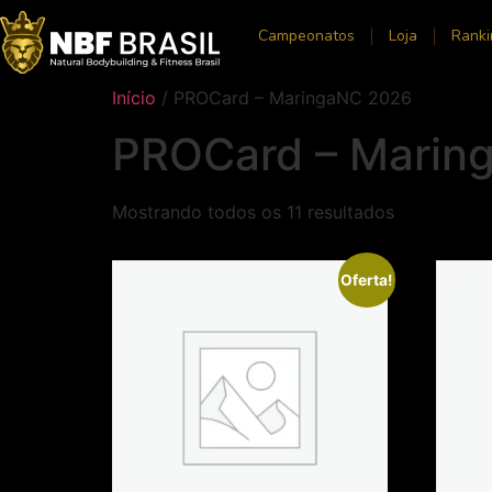
Campeonatos
Loja
Ranki
Início
/ PROCard – MaringaNC 2026
PROCard – Marin
Mostrando todos os 11 resultados
Oferta!