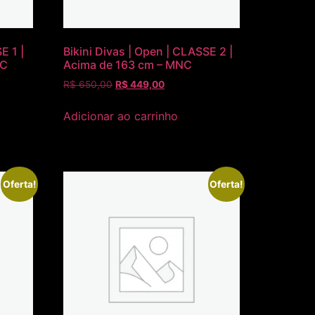
E 1 |
Bikini Divas | Open | CLASSE 2 |
NC
Acima de 163 cm – MNC
R$
650,00
R$
449,00
Adicionar ao carrinho
Oferta!
Oferta!