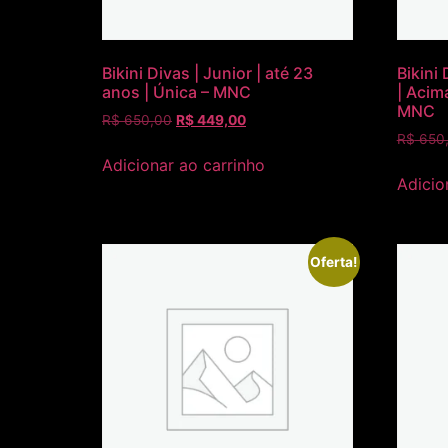
Bikini Divas | Junior | até 23
Bikini 
anos | Única – MNC
| Acim
MNC
R$
650,00
R$
449,00
R$
650
Adicionar ao carrinho
Adicio
Oferta!