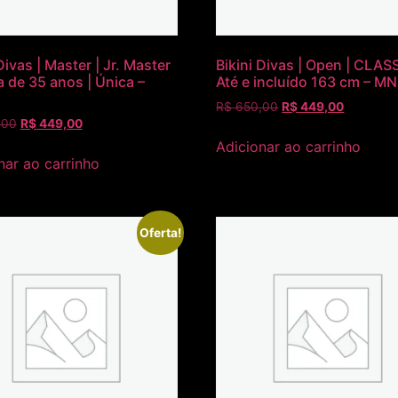
Divas | Master | Jr. Master
Bikini Divas | Open | CLASS
a de 35 anos | Única –
Até e incluído 163 cm – M
R$
650,00
R$
449,00
,00
R$
449,00
Adicionar ao carrinho
nar ao carrinho
Oferta!