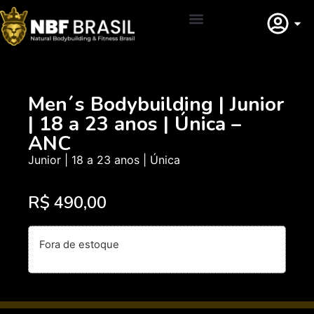
Adquirir Filiação
Men´s Bodybuilding | Junior
| 18 a 23 anos | Única –
ANC
Junior | 18 a 23 anos | Única
R$
490,00
Fora de estoque