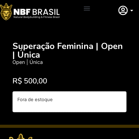
Adquirir Filiação
Superação Feminina | Open
| Única
Open | Única
R$
500,00
Fora de estoque